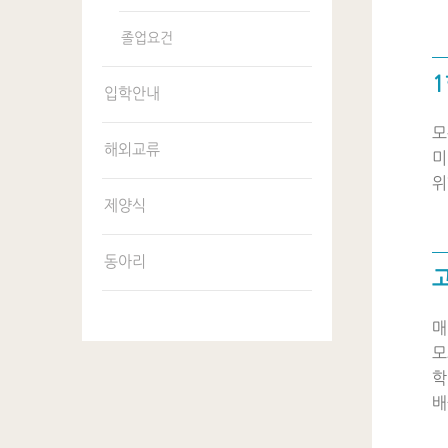
졸업요건
1
입학안내
모
해외교류
미
위
제양식
동아리
매
모
학
배