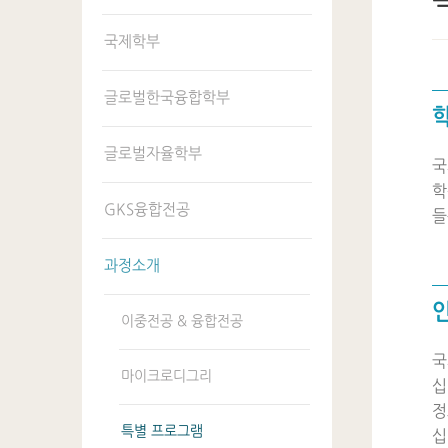
국제학부
글로벌한국융합학부
학
글로벌자율학부
국
학
GKS융합전공
과정소개
이중전공 & 융합전공
국
마이크로디그리
십
정
특별 프로그램
십